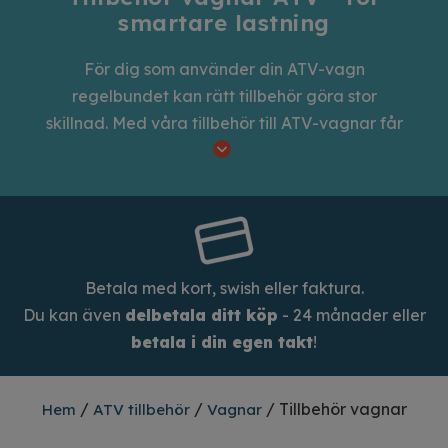
smartare lastning
För dig som använder din ATV-vagn
regelbundet kan rätt tillbehör göra stor
skillnad. Med våra tillbehör till ATV-vagnar får
du ut mer av varje transport – oavsett om du
kör i skogen, på gården eller för arbete i
terräng. Vi erbjuder allt från vinschar och
kranar som till gallergrindar, lastnät och
stödben som gör användningen smidigare och
säkrare. Du hittar också spännband,
Betala med kort, swish eller faktura.
redskapshållare och däck. Oavsett om du
Du kan även
delbetala ditt köp
- 24 månader eller
använder din ATV i jobbet eller för fritid har vi
betala i din egen takt
!
funktionella tillbehör som förbättrar din
upplevelse – alltid till ett förmånligt pris och
/
/
/ Tillbehör vagnar
Hem
ATV tillbehör
Vagnar
med hög kvalitet i fokus.