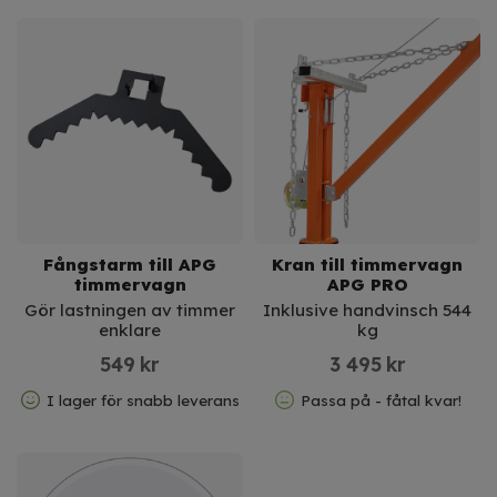
Fångstarm till APG
Kran till timmervagn
timmervagn
APG PRO
Gör lastningen av timmer
Inklusive handvinsch 544
enklare
kg
549
kr
3 495
kr
I lager för snabb leverans
Passa på - fåtal kvar!