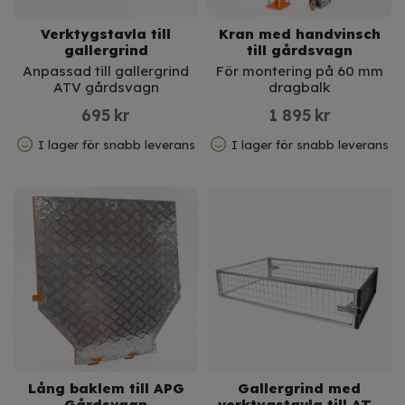
Verktygstavla till
Kran med handvinsch
gallergrind
till gårdsvagn
Anpassad till gallergrind
För montering på 60 mm
ATV gårdsvagn
dragbalk
695
kr
1 895
kr
I lager för snabb leverans
I lager för snabb leverans
Lång baklem till APG
Gallergrind med
Gårdsvagn
verktygstavla till ATV