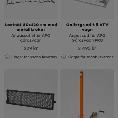
Lastnät 80x120 cm med
Gallergrind till ATV
metallkrokar
vagn
Anpassat efter APG
Anpassad för APG
gårdsvagn
Gårdsvagn PRO
229
kr
2 495
kr
I lager för snabb leverans
I lager för snabb leverans