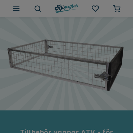
ATV tillbehör
Outlet
Tips och inspiration
Atvprylar.se
Tillbehör vagnar ATV - för