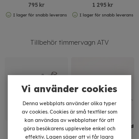
marknaden
795
kr
1 295
kr
I lager för snabb leverans
I lager för snabb leverans
Tillbehör timmervagn ATV
Vi använder cookies
Denna webbplats använder olika typer
av cookies. Cookies är små textfiler som
kan användas av webbplatser för att
Timmersax med
Lastnät 80x120 cm med
göra besökarens upplevelse enkel och
handtag
metallkrokar
effektiv. Lagen säger att vi får lagra
En rejäl timmersax i
Anpassat efter APG