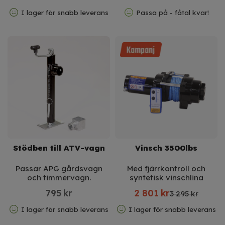
I lager för snabb leverans
Passa på - fåtal kvar!
Stödben till ATV-vagn
Vinsch 3500lbs
Passar APG gårdsvagn
Med fjärrkontroll och
och timmervagn.
syntetisk vinschlina
795
kr
2 801
kr
3 295 kr
I lager för snabb leverans
I lager för snabb leverans