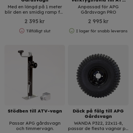
vagn
Med en längd på 1 meter
Anpassad för APG
blir den en smidig ramp för
Gårdsvagn PRO
att vincha upp material på
2 395
kr
2 995
kr
flaket
Tillfälligt slut
I lager för snabb leverans
Stödben till ATV-vagn
Däck på fälg till APG
Gårdsvagn
Passar APG gårdsvagn
WANDA P322, 22x11-8,
och timmervagn.
passar de flesta vagnar på