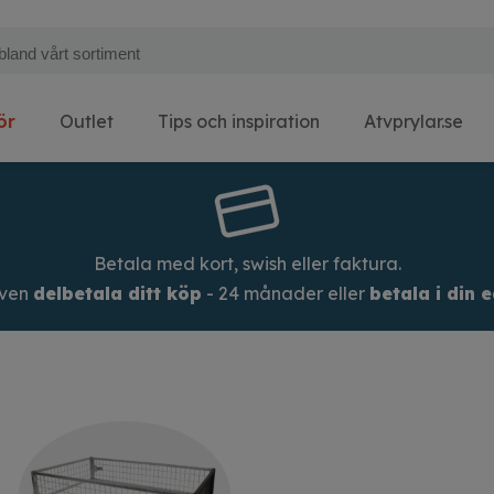
ör
Outlet
Tips och inspiration
Atvprylar.se
Betala med kort, swish eller faktura.
även
delbetala ditt köp
- 24 månader eller
betala i din 