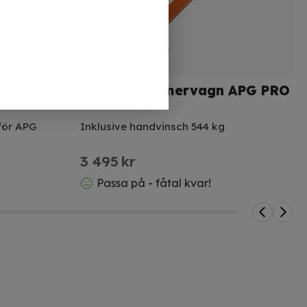
ervagn
Kran till timmervagn APG PRO
för APG
Inklusive handvinsch 544 kg
3 495
kr
Passa på - fåtal kvar!