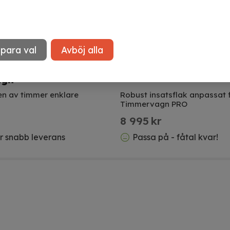
para val
Avböj alla
 till APG
Insatsflak till timm
agn
en av timmer enklare
Robust insatsflak anpassat 
Timmervagn PRO
8 995
kr
ör snabb leverans
Passa på - fåtal kvar!