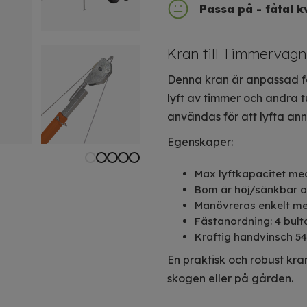
Passa på - fåtal k
Kran till Timmervagn
Denna kran är anpassad f
lyft av timmer och andra 
användas för att lyfta ann
Egenskaper:
Max lyftkapacitet med
Bom är höj/sänkbar oc
Manövreras enkelt me
Fästanordning: 4 bult
Kraftig handvinsch 54
En praktisk och robust kra
skogen eller på gården.