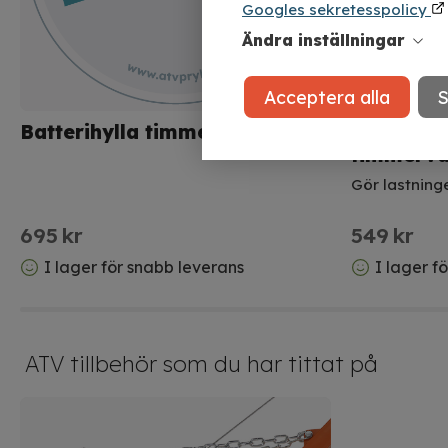
Googles sekretesspolicy
Ändra inställningar
Acceptera alla
S
Batterihylla timmervagn
Fångstarm
timmerv
Gör lastning
695
kr
549
kr
I lager för snabb leverans
I lager f
ATV tillbehör som du har tittat på