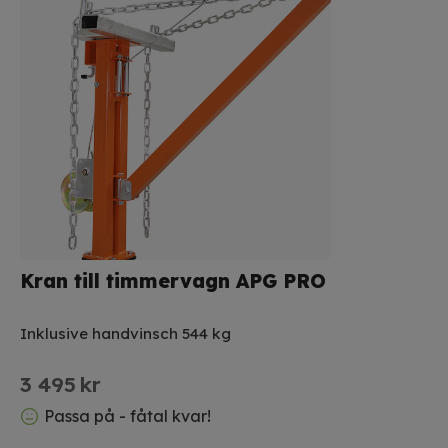
Kran till timmervagn APG PRO
Inklusive handvinsch 544 kg
3 495
kr
Passa på - fåtal kvar!