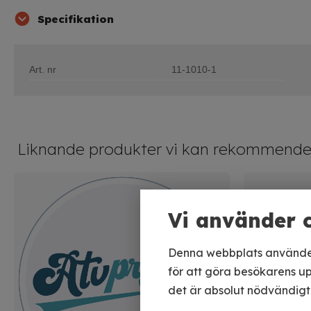
Specifikation
Art. nr
11-1010-1
Liknande produkter vi kan rekommende
Vi använder 
Denna webbplats använder 
för att göra besökarens up
det är absolut nödvändigt