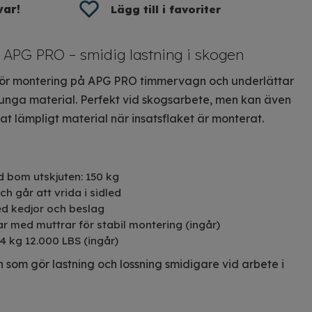
var!
Lägg till i favoriter
 APG PRO – smidig lastning i skogen
ör montering på APG PRO timmervagn och underlättar
tunga material. Perfekt vid skogsarbete, men kan även
at lämpligt material när insatsflaket är monterat.
 bom utskjuten: 150 kg
h går att vrida i sidled
d kedjor och beslag
ar med muttrar för stabil montering (ingår)
4 kg 12.000 LBS (ingår)
n som gör lastning och lossning smidigare vid arbete i