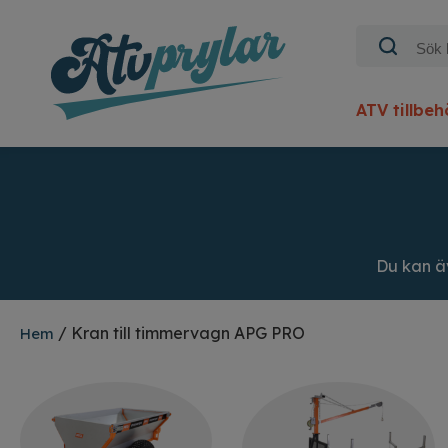
ATV tillbeh
Du kan 
/ Kran till timmervagn APG PRO
Hem