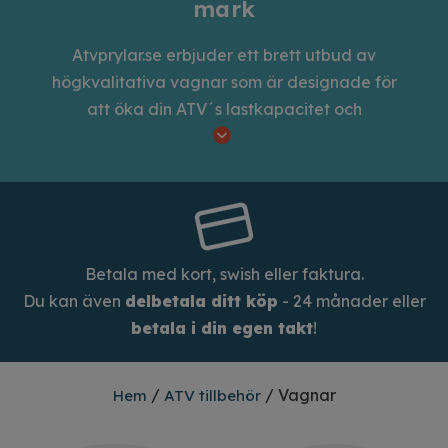
mark
Atvprylar.se erbjuder ett brett utbud av
högkvalitativa vagnar som är designade för
att öka din ATV´s lastkapacitet och
mångsidighet. Våra ATV-vagnar är tillverkade
av slitstarka material och är konstruerade för
att klara av de tuffaste terräng- och
arbetsförhållandena. Med våra ATV-vagnar
kan du enkelt transportera utrustning, verktyg,
material och andra föremål över alla typer av
Betala med kort, swish eller faktura.
terräng. Vagnarna är eller kan utrustas med
Du kan även
delbetala ditt köp
- 24 månader eller
APG´s innovativa redskapssystem. Du kan med
betala i din egen takt
!
snabbfästen komplettera din vagn med
redskapsfästen till röjsågar, motorsågar eller
/
/ Vagnar
Hem
ATV tillbehör
krattor. DU kan bygga ut efter behov och
årstid.