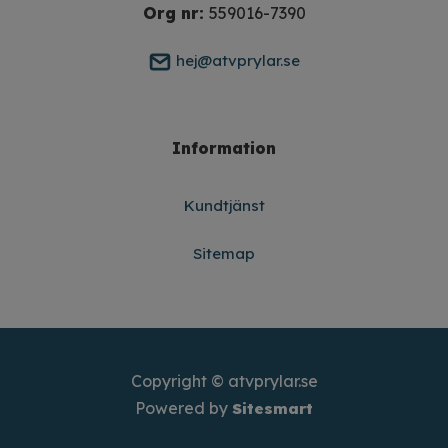
Org nr:
559016-7390
hej@atvprylar.se
Information
Kundtjänst
Sitemap
Copyright © atvprylar.se
Powered by
Sitesmart