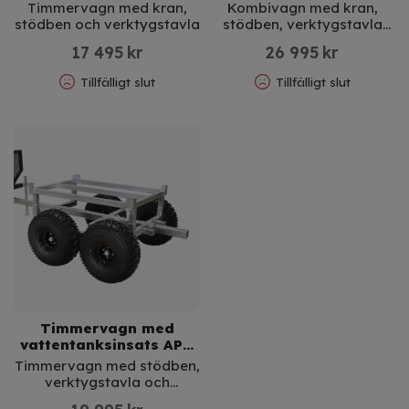
Timmervagn med kran,
Kombivagn med kran,
stödben och verktygstavla
stödben, verktygstavla
och tippbart insatsflak
17 495
kr
26 995
kr
Tillfälligt slut
Tillfälligt slut
Timmervagn med
vattentanksinsats APG
PRO
Timmervagn med stödben,
verktygstavla och
vattentanksinsats