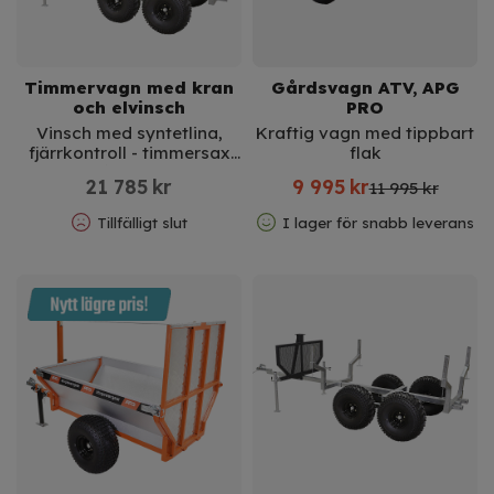
Timmervagn med kran
Gårdsvagn ATV, APG
och elvinsch
PRO
Vinsch med syntetlina,
Kraftig vagn med tippbart
fjärrkontroll - timmersax
flak
på köpet!
21 785
kr
9 995
kr
11 995 kr
Tillfälligt slut
I lager för snabb leverans