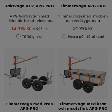
Jaktvagn ATV, APG PRO
Timmervagn APG PRO
APG Gårdsvagn med
Timmervagn med stödben
tillbehör för att vinscha
och verktygstavla
upp vilt
13 495
kr
14 995
kr
14 995 kr
Tillfälligt slut
Passa på - fåtal kvar!
Timmervagn med kran
Timmervagn med kran
APG PRO
och insatsflak APG PRO