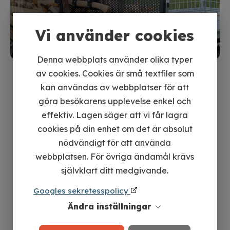
Vi använder cookies
Denna webbplats använder olika typer
av cookies. Cookies är små textfiler som
kan användas av webbplatser för att
göra besökarens upplevelse enkel och
effektiv. Lagen säger att vi får lagra
cookies på din enhet om det är absolut
nödvändigt för att använda
webbplatsen. För övriga ändamål krävs
självklart ditt medgivande.
Googles sekretesspolicy
Köpguide för ATV-vagnar – hitta rätt
vagn för dina behov
Ändra inställningar
En ATV-vagn är ett ovärderligt redskap för