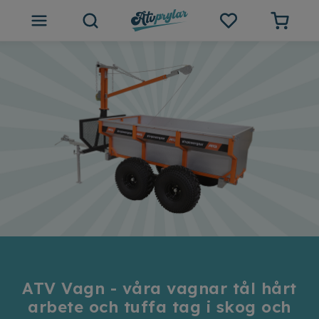
ATV tillbehör
Outlet
Tips och inspiration
Atvprylar.se
ATV Vagn - våra vagnar tål hårt
arbete och tuffa tag i skog och