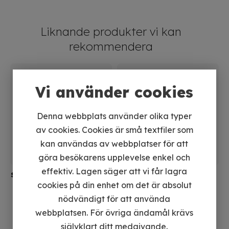
Max dragkapacitet
1.588 kg
Komplett med
Koppling
Liknande produkter vi kan
monteringsdetaljer
rekommendera
Inkl. fjärrkontroll och 10
Vinsch
m syntetlina
El
12V
Vi använder cookies
Art. nr
11-3500
Denna webbplats använder olika typer
av cookies. Cookies är små textfiler som
kan användas av webbplatser för att
göra besökarens upplevelse enkel och
effektiv. Lagen säger att vi får lagra
Syntetisk vinchlina med
Syntetlina till vinsch
krok
ATV
cookies på din enhet om det är absolut
15 meter
Syntetisk vinschlina – 5
nödvändigt för att använda
mm x 15 meter
webbplatsen. För övriga ändamål krävs
421
kr
395
kr
495 kr
självklart ditt medgivande.