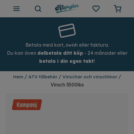
ATV tillbehör
Outlet
Betala med kort, swish eller faktura.
Du kan även
delbetala ditt köp
- 24 månader eller
Tips och inspiration
betala i din egen takt
!
Atvprylar.se
/
/
/
Hem
ATV tillbehör
Vinschar och vinschlinor
Vinsch 3500lbs