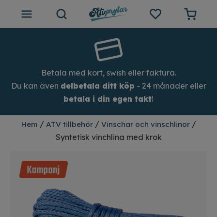
ATV tillbehör
Outlet
Betala med kort, swish eller faktura.
Du kan även
delbetala ditt köp
- 24 månader eller
Tips och inspiration
betala i din egen takt
!
Atvprylar.se
/
/
/
Hem
ATV tillbehör
Vinschar och vinschlinor
Syntetisk vinchlina med krok