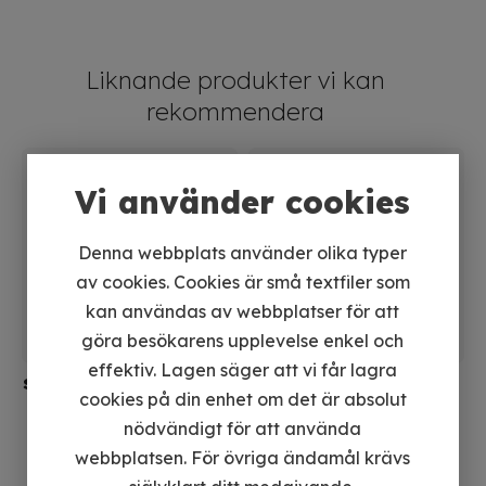
Art. nr
11-5011
Liknande produkter vi kan
rekommendera
Vi använder cookies
Denna webbplats använder olika typer
av cookies. Cookies är små textfiler som
kan användas av webbplatser för att
göra besökarens upplevelse enkel och
effektiv. Lagen säger att vi får lagra
Syntetisk vinchlina med
Syntetlina till vinsch
cookies på din enhet om det är absolut
krok
ATV
15 meter
Syntetisk vinschlina – 5
nödvändigt för att använda
mm x 15 meter
webbplatsen. För övriga ändamål krävs
421
kr
395
kr
495 kr