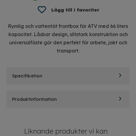
Lägg till i favoriter
Rymlig och vattentät frontbox för ATV med 66 liters
kapacitet. Låsbar design, slitstark konstruktion och
universalfäste gör den perfekt för arbete, jakt och
transport.
Specifikation
B x D x H: 74 x 42 x
Mått
24cm
Produktinformation
Volym
66 liter
Frontbox ATV – stor kapacitet och
Material
HDPE (slagtålig plast)
säker förvaring
Koppling
Universalfäste (ingår)
Liknande produkter vi kan
Vikt
7,2 kg
Med denna frontbox för ATV får du en robust