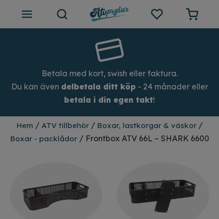
ATV tillbehör
Outlet
Betala med kort, swish eller faktura.
Du kan även
delbetala ditt köp
- 24 månader eller
Tips och inspiration
betala i din egen takt
!
Atvprylar.se
/
/
/
Hem
ATV tillbehör
Boxar, lastkorgar & väskor
/ Frontbox ATV 66L – SHARK 6600
Boxar - packlådor