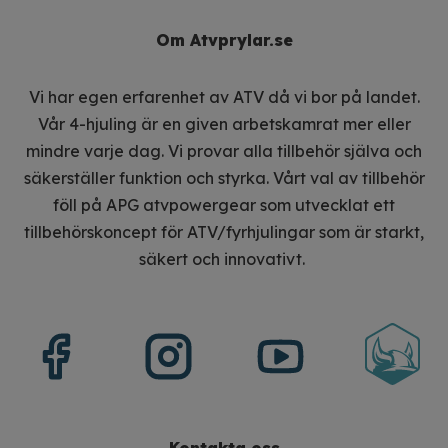
För dig som behöver mer utrymme
Om Atvprylar.se
Denna ATV frontbox passar perfekt för dig som:
Vi har egen erfarenhet av ATV då vi bor på landet.
Behöver extra lastutrymme på din ATV
Vår 4-hjuling är en given arbetskamrat mer eller
Arbetar i skog, lantbruk eller entreprenad
mindre varje dag. Vi provar alla tillbehör själva och
Vill ha en tålig och vattentät lösning
säkerställer funktion och styrka. Vårt val av tillbehör
Söker en prisvärd men robust ATV box
föll på APG atvpowergear som utvecklat ett
tillbehörskoncept för ATV/fyrhjulingar som är starkt,
säkert och innovativt.
Kontakta oss