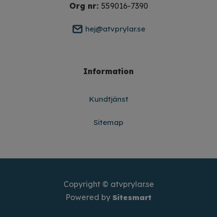
Org nr:
559016-7390
hej@atvprylar.se
Information
Kundtjänst
Sitemap
Copyright © atvprylar.se
Powered by
Sitesmart