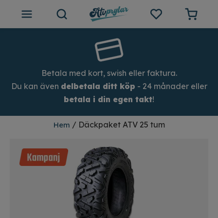
ATV tillbehör
Outlet
Betala med kort, swish eller faktura.
Du kan även
delbetala ditt köp
- 24 månader eller
Tips och inspiration
betala i din egen takt
!
Atvprylar.se
/ Däckpaket ATV 25 tum
Hem