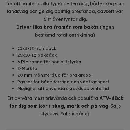
för att hantera alla typer av terräng, både skog som
landsväg och ge dig pålitlig prestanda, oavsett var
ditt äventyr tar dig.
Driver lika bra framåt som bakåt
(ingen
bestämd rotationsriktning)
25x8-12 framdäck
25x10-12 bakdäck
6 PLY rating för hög slitstyrka
E-Märkta
20 mm mönsterdjup för bra grepp
Passar för både terräng och vägtransport
Möjlighet att använda skruvdubb vintertid
Ett av våra mest prisvärda och populära
ATV-däck
för dig som kör i skog, mark och på väg
. Säljs
styckvis. Fälg ingår ej.