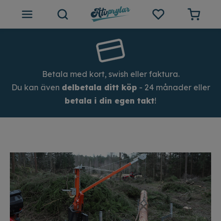
ATV tillbehör
Outlet
Betala med kort, swish eller faktura.
Du kan även
delbetala ditt köp
- 24 månader eller
Tips och inspiration
betala i din egen takt
!
Atvprylar.se