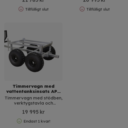
Tillfälligt slut
Tillfälligt slut
Timmervagn med
vattentanksinsats APG
PRO
Timmervagn med stödben,
verktygstavla och
vattentanksinsats
19 995
kr
Endast 1 kvar!