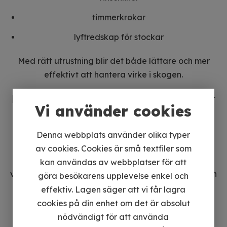
timmerkrokar
lyftredskap för stockar
Med rätt utrustning blir det både lättare och mer
effektivt att hantera virke i skogen.
En investering som gör din ATV ännu mer
Vi använder cookies
användbar
En timmervagn är ett av de mest praktiska
Denna webbplats använder olika typer
tillbehören för dig som använder din fyrhjuling i
av cookies. Cookies är små textfiler som
skogsarbete. Den gör det möjligt att transportera
kan användas av webbplatser för att
virke på ett kontrollerat sätt och sparar både tid och
göra besökarens upplevelse enkel och
arbete.
effektiv. Lagen säger att vi får lagra
cookies på din enhet om det är absolut
Med en flexibel lösning, som till exempel
nödvändigt för att använda
timmervagnen från
APG ATV Power Gear
, kan du