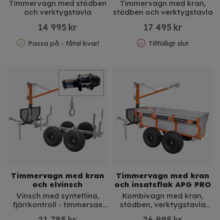
Timmervagn med stödben
Timmervagn med kran,
och verktygstavla
stödben och verktygstavla
14 995
kr
17 495
kr
Passa på - fåtal kvar!
Tillfälligt slut
Timmervagn med kran
Timmervagn med kran
och elvinsch
och insatsflak APG PRO
Vinsch med syntetlina,
Kombivagn med kran,
fjärrkontroll - timmersax
stödben, verktygstavla
på köpet!
och tippbart insatsflak
21 785
kr
26 995
kr